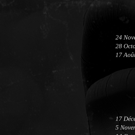
24 Nove
28 Octo
17 Août
17 Déce
5 Novem