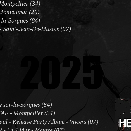
Montpellier (34)
 Montélimar (26)
r-la-Sorgues (84)
 - Saint-Jean-De-Muzols (07)
2025
2025
e sur-la-Sorgues (84)
TAF - Montpellier (34)
al - Release Party Album - Viviers (07)
 2 - Le 4 Vins - Meysse (07)