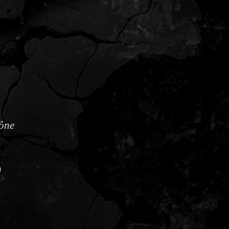
hône
)