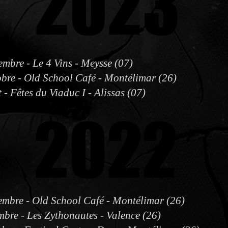
2023
2023
mbre - Le 4 Vins - Meysse (07)
bre - Old School Café - Montélimar (26)
 - Fêtes du Viaduc I - Alissas (07)
2022
2022
mbre - Old School Café - Montélimar (26)
bre - Les Zythonautes - Valence (26)