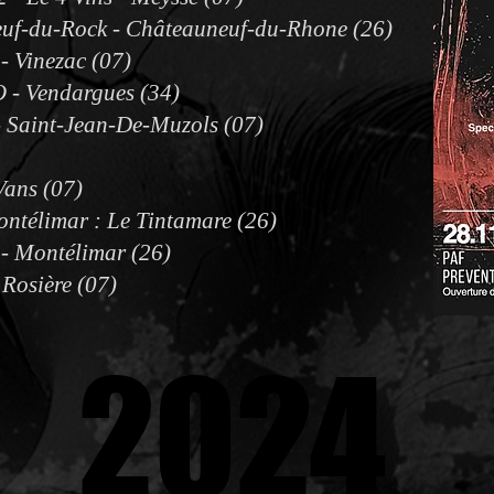
neuf-du-Rock - Châteauneuf-du-Rhone (26)
 - Vinezac (07)
 - Vendargues (34)
 - Saint-Jean-De-Muzols (07)
Vans (07)
ontélimar : Le Tintamare (26)
 - Montélimar (26)
 Rosière (07)
2024
2024