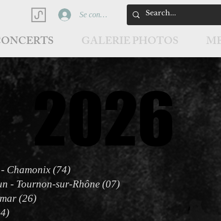
Se connecter
CONCERTS
GALERIE PHOTOS
ME
2026
2026
 - Chamonix (74)
un - Tournon-sur-Rhône (07)
imar (26)
34)