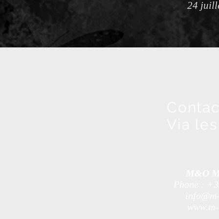
24 juil
Contac
Via le
M&O Mu
Phone : +3
info@m-
www.m-