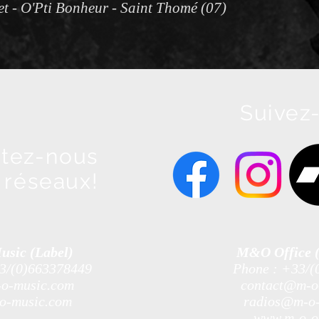
let - O'Pti Bonheur - Saint Thomé (07)
Suivez-
tez-nous
s réseaux!
sic (Label)
M&O Office (
3/(0)663378449
Phone : +33/(
o-music.com
contact@m-o-
o-music.com
radios@m-o-
www.m-o-of