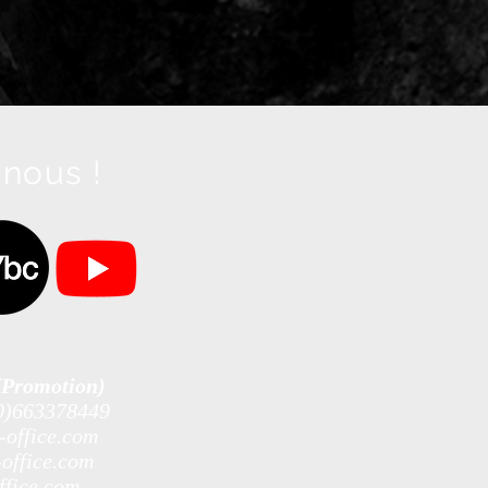
nous !
Promotion)
0)663378449
office.com
office.com
fice.com