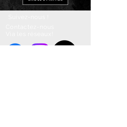
Suivez-nous !
Contactez-nous
Via les réseaux!
M&O Music (Label)
Phone : +33/(0)663378449
info@m-o-music.com
www.m-o-music.com
M&O Office (Promotion)
Phone : +33/(0)663378449