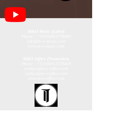
M&O Music (Label)
Phone : +33/(0)663378449
info@m-o-music.com
www.m-o-music.com
M&O Office (Promotion)
Phone : +33/(0)663378449
contact@m-o-office.com
radios@m-o-office.com
www.m-o-office.com